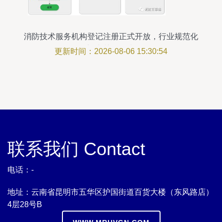
消防技术服务机构登记注册正式开放，行业规范化
迈出关键一步
更新时间：2026-08-06 15:30:54
联系我们 Contact
电话：-
地址：云南省昆明市五华区护国街道百货大楼（东风路店）
4层28号B