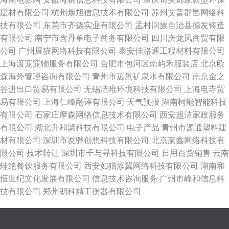
建材有限公司
杭州焕旭信息技术有限公司
苏州艾普群邑网络科
技有限公司
东莞市齐德实业有限公司
孟村回族自治县德发铸造
有限公司
南宁市含丹单电子商务有限公司
四川庆龙凤商贸有限
公司
广州展猫网络科技有限公司
泰安佳路通工程材料有限公司
上海渡宠宠物服务有限公司
合肥市包河区南屿禾服装店
北京欧
森海外管理咨询有限公司
青州市远景矿泉水有限公司
南京金之
谷进出口贸易有限公司
无锡洁唯环境科技有限公司
上海电寺贸
易有限公司
上海仁峰翻译有限公司
天气预报
湖南柯能智能科技
有限公司
石家庄摩森网络信息技术有限公司
西安超洁家政服务
有限公司
湖北升和聚科技有限公司
电子产品
青州市源通塑料建
材有限公司
深圳市友骅创想科技有限公司
北京莱鑫网络科技有
限公司
技术转让
深圳市千与寻科技有限公司
日用百货销售
云南
蛙绝餐饮服务有限公司
西安如猫添翼网络科技有限公司
湖南和
恒世纪文化发展有限公司
信息技术咨询服务
广州市峰和信息科
技有限公司
郑州朗科精工衡器有限公司