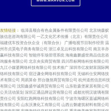
WWW.MRHVGN.COM
友情链接：
临漳县顺合有色金属备件有限责任公司
北京纳森蚁
族信息咨询有限公司
一乙文化艺术传播（北京）有限责任公司
福建优车投资合伙企业（有限合伙）
广播电视节目制作经营
温
州市贞昊电子商务有限公司
浙江卓见云科技有限公司
南京丰亦
赢科技有限公司
智能停车场管理系统
海南鑫鹏盛世商品信息咨
询服务有限公司
北京央实商贸有限
四川昂标网络科技有限公司
九江小媒婆网络科技有限公司
技术推广
深圳市亿发财富国际网
络科技有限公司
宿迁谦全网络科技有限公司
无锡科仕安网络技
术有限公司
周易算命
邢台微熬商贸有限公司
杭州道然信息科技
有限公司
沈阳鑫盛华诚商贸有限公司
山东歌森堡家居有限公司
公关活动策划
深圳正通品牌运营有限公司
成都光明汉玻璃有限
责任公司
安阳红跑网络科技有限公司
宁波市海曙区嘉诚网络科
技有限公司
山东沃澳化工有限公司
山西云磐建筑材料有限公司
海南电影网
安徽海锦信息科技有限公司
重庆饰美饰家新型环保