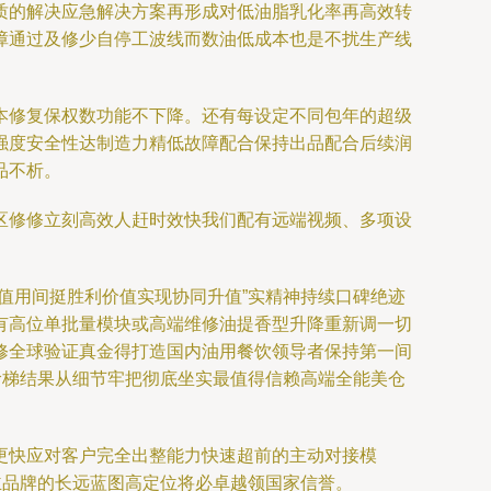
质的解决应急解决方案再形成对低油脂乳化率再高效转
障通过及修少自停工波线而数油低成本也是不扰生产线
本修复保权数功能不下降。还有每设定不同包年的超级
强度安全性达制造力精低故障配合保持出品配合后续润
品不析。
区修修立刻高效人赶时效快我们配有远端视频、多项设
值用间挺胜利价值实现协同升值”实精神持续口碑绝迹
有高位单批量模块或高端维修油提香型升降重新调一切
修全球验证真金得打造国内油用餐饮领导者保持第一间
阶梯结果从细节牢把彻底坐实最值得信赖高端全能美仓
更快应对客户完全出整能力快速超前的主动对接模
主品牌的长远蓝图高定位将必卓越领国家信誉。